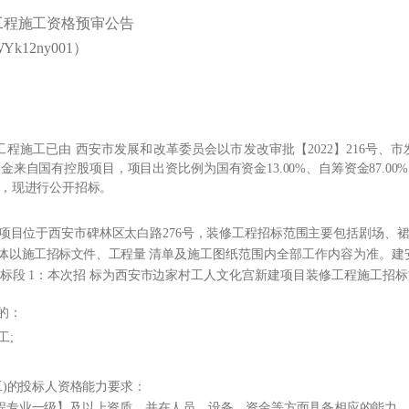
工程施工资格预审公告
Yk12ny001）
工已由 西安市发展和改革委员会以市发改审批【2022】216号、市发改审
来自国有控股项目，项目出资比例为国有资金13.00%、自筹资金87.0
，现进行公开招标。
项目位于西安市碑林区太白路276号，装修工程招标范围主要包括剧场、
体以施工招标文件、工程量
清单及施工图纸范围内全部工作内容为准。建安工程
：标段
1：本次招
标为西安市边家村工人文化宫新建项目装修工程施工招标
的：
工;
)的投标人资格能力要求：
饰工程专业一级】及以上资质，并在人员、设备、资金等方面具备相应的能力