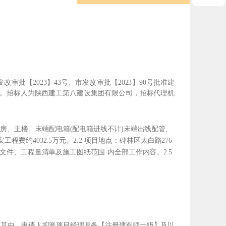
批【2023】43号、市发改审批【2023】90号批准建
0%。招标人为陕西建工第八建设集团有限公司，招标代理机
裙房
、主楼、末端配电箱(配电箱进线不计)末端出线
配管、
费约4032.5万元。2.2 项目地点：碑
林区太白路276
文件、工程量清单及施工图纸范围
内全部工作内容。2.5
。其中，申请人拟派项目经理具备【注册建造师一级】及以