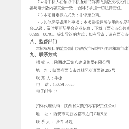
7.4 请中标人在领取中标通知书前将纸质版投标文
容与电子版内容完全一致，否则将承担一切法律责任。
7.5 本项目定标方式为：非评定分离。
7.6 其他需要说明的事项：本项目招标所使用的交
台CA锁，及时更新新平台企业信息，下载《西安市公共资源
80999、80701。提出异议的方式：如有异议，请在
八、监督部门
本招标项目的监督部门为西安市碑林区住房和城市建
九、联系方式
招 标 人：陕西建工第八建设集团有限公司
地
址：陕西省西安市碑林区友谊西路
295
号
联
系 人：牛捷
电
话：15029180823
电子邮件：/
招标代理机构：陕西省采购招标有限责任公司
地
址： 西安市高新区都市之门
C
座
9
层
联 系
人：
张怡
马超